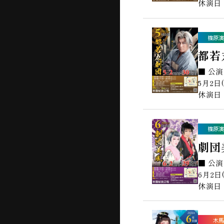
休演日：
篠原演
都若
■ 公
5月2日
休演日：
篠原演
劇団
■ 公
6月2日
休演日：
木馬