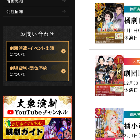
活動実績
篠原演
会社情報
橘劇
1月1日
お問い合わせ
休演日：
劇団派遣・イベント出演
について
木馬
劇場貸切・団体予約
劇団
について
12月3
休演日：
篠原演
橘小
2月1日