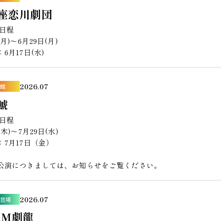
座恋川劇団
演日程
(月)〜6月29日(月)
6月17日(水)
2026.07
館
鯱
演日程
(木)〜7月29日(水)
：7月17日（金）
公演につきましては、お知らせをご覧ください。
2026.07
芸場
AM劇龍