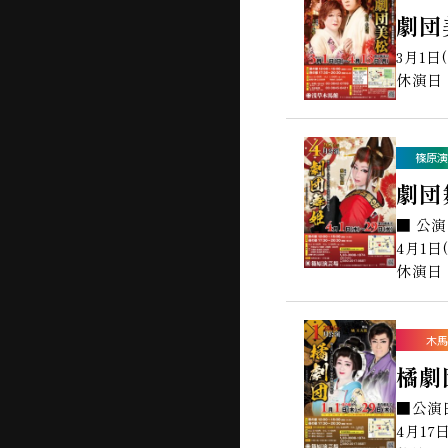
劇団
3月1日
休演日
篠原演
劇団
■ 公
4月1日
休演日：
木馬
橘劇
■公演
4月17