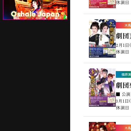
休演日：
木馬
劇団
2月1日
休演日：
篠原演
劇団
■ 公
3月1日
休演日：
木馬