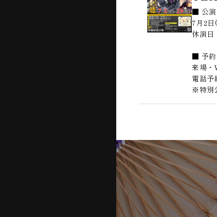
■ 公
7月2日
休演日：
■ 予
来場・W
電話予約
※特別