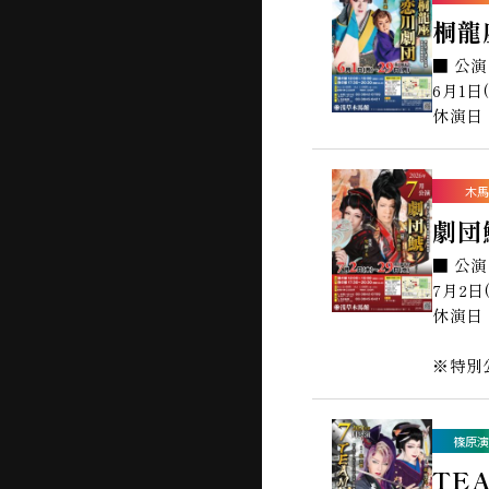
桐龍
■ 公
6月1日
休演日：
木馬
劇団
■ 公
7月2日
休演日
※特別
篠原演
TE