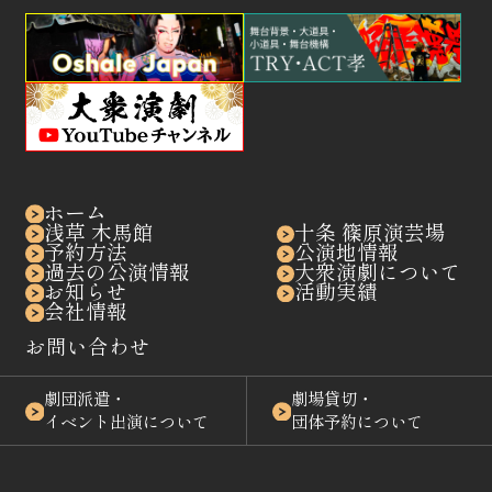
ホーム
浅草 木馬館
十条 篠原演芸場
予約方法
公演地情報
過去の公演情報
大衆演劇について
お知らせ
活動実績
会社情報
お問い合わせ
劇団派遣・
劇場貸切・
イベント出演について
団体予約について