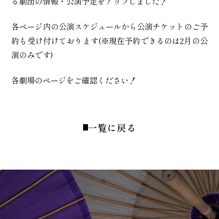
る劇団の情報・公演予定をアップしました！
お知らせ
各ページ内の公演スケジュールから公演チケットのご予
約も受け付けております(※現在予約できるのは2月の公
活動実績
演のみです)
会社情報
各劇場のページをご確認ください！
一覧に戻る
お問い合わせ
劇団派遣・イベント出演
について
劇場貸切・団体予約
について