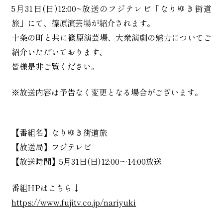
5月31日(日)12:00~放送のフジテレビ「なりゆき街道
お知らせ
旅」にて、篠原演芸場が紹介されます。
十条の町と共に篠原演芸場、大衆演劇の魅力についてご
活動実績
紹介いただいております、
皆様是非ご覧ください。
会社情報
※放送内容は予告なく変更となる場合がございます。
お問い合わせ
【番組名】なりゆき街道旅
【放送局】フジテレビ
【放送時間】5月31日(日)12:00～14:00放送
劇団派遣・イベント出演
について
番組HPはこちら↓
https://www.fujitv.co.jp/nariyuki
劇場貸切・団体予約
について