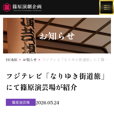
お知らせ
HOME
お知らせ
フジテレビ「なりゆき街道旅」にて篠原
演芸場が紹介
予約方法
フジテレビ「なりゆき街道旅」
公演地情報
にて篠原演芸場が紹介
過去の公演情報
2026.05.24
篠原演芸場
大衆演劇について