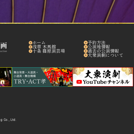
ホーム
予約方法
浅草 木馬館
公演地情報
十条 篠原演芸場
過去の公演情報
大衆演劇について
g Co., Ltd.